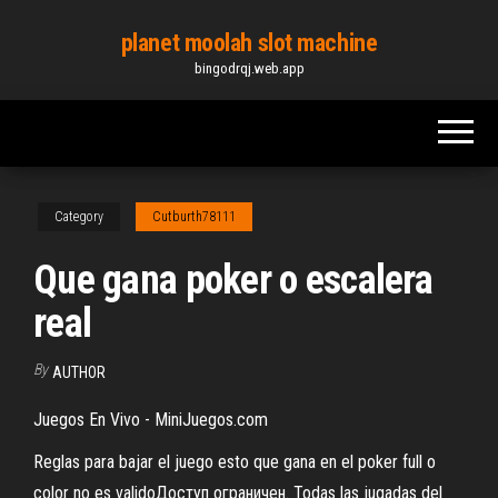
Skip
planet moolah slot machine
to
bingodrqj.web.app
the
content
Category
Cutburth78111
Que gana poker o escalera
real
By
AUTHOR
Juegos En Vivo - MiniJuegos.com
Reglas para bajar el juego esto que gana en el poker full o
color no es validoДоступ ограничен. Todas las jugadas del