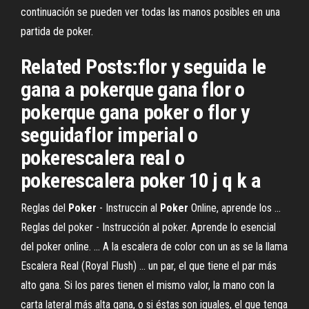
continuación se pueden ver todas las manos posibles en una
partida de poker.
Related Posts:flor y seguida le
gana a pokerque gana flor o
pokerque gana poker o flor y
seguidaflor imperial o
pokerescalera real o
pokerescalera poker 10 j q k a
Reglas del
Poker
- Instruccin al
Poker
Online, aprende los ...
Reglas del poker - Instrucción al poker. Aprende lo esencial
del poker online. ... A la escalera de color con un as se la llama
Escalera Real (Royal Flush) ... un par, el que tiene el par más
alto gana. Si los pares tienen el mismo valor, la mano con la
carta lateral más alta gana, o si éstas son iguales, el que tenga