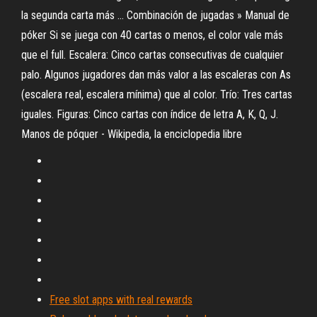
la segunda carta más ... Combinación de jugadas » Manual de
póker Si se juega con 40 cartas o menos, el color vale más
que el full. Escalera: Cinco cartas consecutivas de cualquier
palo. Algunos jugadores dan más valor a las escaleras con As
(escalera real, escalera mínima) que al color. Trío: Tres cartas
iguales. Figuras: Cinco cartas con índice de letra A, K, Q, J.
Manos de póquer - Wikipedia, la enciclopedia libre
Free slot apps with real rewards