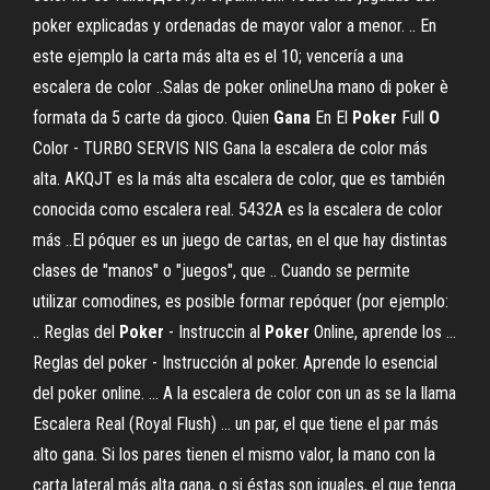
poker explicadas y ordenadas de mayor valor a menor. .. En
este ejemplo la carta más alta es el 10; vencería a una
escalera de color ..Salas de poker onlineUna mano di poker è
formata da 5 carte da gioco. Quien
Gana
En El
Poker
Full
O
Color - TURBO SERVIS NIS Gana la escalera de color más
alta. AKQJT es la más alta escalera de color, que es también
conocida como escalera real. 5432A es la escalera de color
más ..El póquer es un juego de cartas, en el que hay distintas
clases de "manos" o "juegos", que .. Cuando se permite
utilizar comodines, es posible formar repóquer (por ejemplo:
.. Reglas del
Poker
- Instruccin al
Poker
Online, aprende los ...
Reglas del poker - Instrucción al poker. Aprende lo esencial
del poker online. ... A la escalera de color con un as se la llama
Escalera Real (Royal Flush) ... un par, el que tiene el par más
alto gana. Si los pares tienen el mismo valor, la mano con la
carta lateral más alta gana, o si éstas son iguales, el que tenga