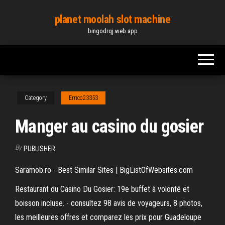
Skip
planet moolah slot machine
to
bingodrqj.web.app
the
content
Category
Errico23353
Manger au casino du gosier
By
PUBLISHER
Saramob.ro - Best Similar Sites | BigListOfWebsites.com
Restaurant du Casino Du Gosier: 19e buffet à volonté et
boisson incluse. - consultez 98 avis de voyageurs, 8 photos,
les meilleures offres et comparez les prix pour Guadeloupe