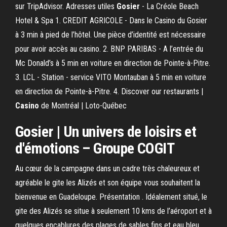
sur TripAdvisor. Adresses utiles
Gosier
- La Créole Beach
Hotel & Spa 1. CREDIT AGRICOLE - Dans le Casino du Gosier
à 3 min à pied de l’hôtel. Une pièce d’identité est nécessaire
pour avoir accès au casino. 2. BNP PARIBAS - A l’entrée du
Mc Donald’s à 5 min en voiture en direction de Pointe-à-Pitre.
3. LCL - Station - service VITO Montauban à 5 min en voiture
en direction de Pointe-à-Pitre. 4. Discover our restaurants |
Casino
de Montréal | Loto-Québec
Gosier | Un univers de loisirs et
d'émotions – Groupe COGIT
Au cœur de la campagne dans un cadre très chaleureux et
agréable le gite les Alizés et son équipe vous souhaitent la
bienvenue en Guadeloupe. Présentation . Idéalement situé, le
gite des Alizés se situe à seulement 10 kms de l’aéroport et à
quelques encablures des plages de sables fins et eau bleu